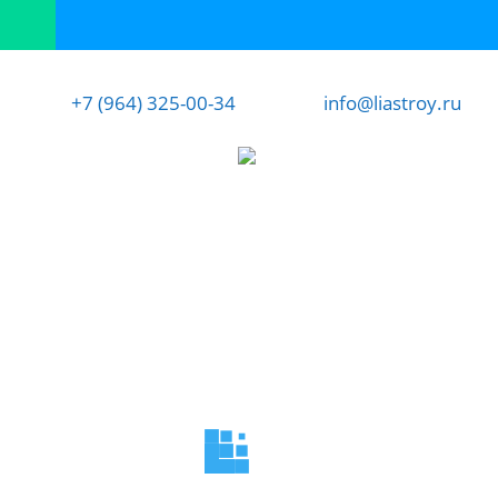
+7 (964) 325-00-34
info@liastroy.ru
Воздушные цены
уютно зимой
строительство
дома любого
комфортно
домов под ключ
типа и плана
летом