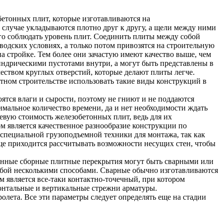
етонных плит, которые изготавливаются на
 случае укладываются плотно друг к другу, а щели между ними
ого соблюдать уровень плит. Соединить плиты между собой
водских условиях, а только потом привозятся на строительную
на стройке. Тем более они зачастую имеют качество выше, чем
дрическими пустотами внутри, а могут быть представлены в
чеством круглых отверстий, которые делают плиты легче.
стном строительстве использовать такие виды конструкций в
тся влаги и сырости, поэтому не гниют и не поддаются
нимальное количество времени, да и нет необходимости ждать
евую стоимость железобетонных плит, ведь для их
 является качественное разнообразие конструкции по
 специальной грузоподъемной техники для монтажа, так как
Еще приходится рассчитывать возможности несущих стен, чтобы
тонные сборные плитные перекрытия могут быть сварными или
собой несколькими способами. Сварные обычно изготавливаются
 является все-таки контактно-точечный, при котором
зонтальные и вертикальные стрежни арматуры.
олета. Все эти параметры следует определять еще на стадии