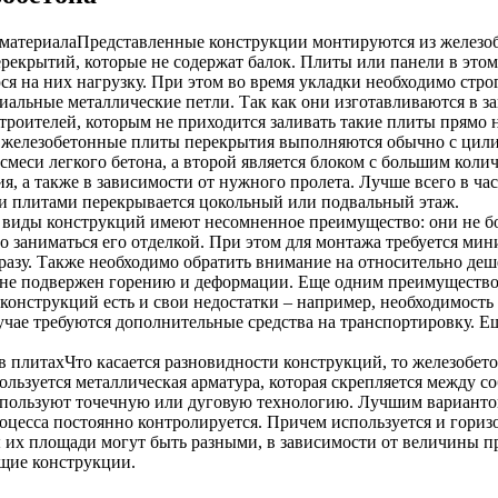
материалаПредставленные конструкции монтируются из железоб
рекрытий, которые не содержат балок. Плиты или панели в этом
ся на них нагрузку. При этом во время укладки необходимо стр
альные металлические петли. Так как они изготавливаются в за
строителей, которым не приходится заливать такие плиты прямо 
железобетонные плиты перекрытия выполняются обычно с цилин
меси легкого бетона, а второй является блоком с большим коли
, а также в зависимости от нужного пролета. Лучше всего в ча
ими плитами перекрывается цокольный или подвальный этаж.
иды конструкций имеют несомненное преимущество: они не боя
то заниматься его отделкой. При этом для монтажа требуется ми
разу. Также необходимо обратить внимание на относительно деш
 не подвержен горению и деформации. Еще одним преимуществом
конструкций есть и свои недостатки – например, необходимость
лучае требуются дополнительные средства на транспортировку. 
в плитахЧто касается разновидности конструкций, то железобе
пользуется металлическая арматура, которая скрепляется между 
используют точечную или дуговую технологию. Лучшим вариантом
роцесса постоянно контролируется. Причем используется и гори
 их площади могут быть разными, в зависимости от величины пр
ущие конструкции.