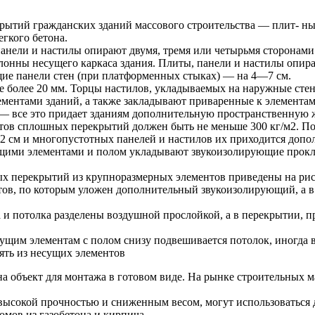
ытий гражданских зданий массового строительства — плит- ны
гкого бетона.
анели и настилы опирают двумя, тремя или четырьмя сторонами
лонны несущего каркаса здания. Плиты, панели и настилы опира
щие панели стен (при платформенных стыках) — на 4—7 см.
е более 20 мм. Торцы настилов, укладываемых на наружные сте
ементами зданий, а также закладывают приваренные к элемента
— все это придает зданиям дополнительную пространственную ж
нтов сплошных перекрытий должен быть не меньше 300 кг/м2. П
2 см и многопустотных панелей и настилов их приходится допол
сущими элементами и полом укладывают звукоизолирующие прокла
 перекрытий из крупноразмерных элементов приведены на рис.
тов, по которым уложен дополнительный звукоизолирующий, а 
 потолка разделены воздушной прослойкой, а в перекрытии, при
ущим элементам с полом снизу подвешивается потолок, иногда 
ять из несущих элементов
на объект для монтажа в готовом виде. На рынке строительных 
 высокой прочностью и сниженным весом, могут использоваться
мов из газобетона и кирпича.