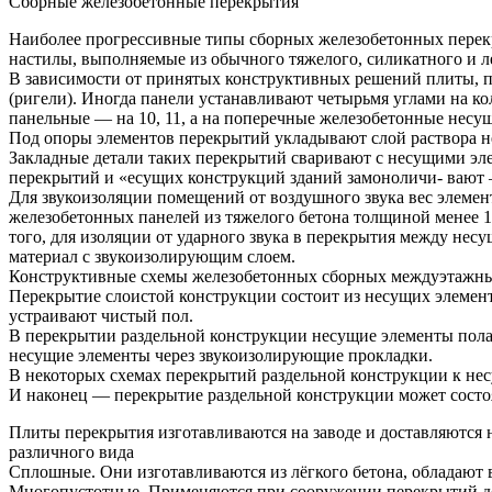
Сборные железобетонные перекрытия
Наиболее прогрессивные типы сборных железобетонных перекр
настилы, выполняемые из обычного тяжелого, силикатного и ле
В зависимости от принятых конструктивных решений плиты, п
(ригели). Иногда панели устанавливают четырьмя углами на ко
панельные — на 10, 11, а на поперечные железобетонные несу
Под опоры элементов перекрытий укладывают слой раствора н
Закладные детали таких перекрытий сваривают с несущими эл
перекрытий и «есущих конструкций зданий замоноличи- вают 
Для звукоизоляции помещений от воздушного звука вес элеме
железобетонных панелей из тяжелого бетона толщиной менее 1
того, для изоляции от ударного звука в перекрытия между не
материал с звукоизолирующим слоем.
Конструктивные схемы железобетонных сборных междуэтажных
Перекрытие слоистой конструкции состоит из несущих элемен
устраивают чистый пол.
В перекрытии раздельной конструкции несущие элементы пола и
несущие элементы через звукоизолирующие прокладки.
В некоторых схемах перекрытий раздельной конструкции к нес
И наконец — перекрытие раздельной конструкции может состо
Плиты перекрытия изготавливаются на заводе и доставляются 
различного вида
Сплошные. Они изготавливаются из лёгкого бетона, обладают
Многопустотные. Применяются при сооружении перекрытий до