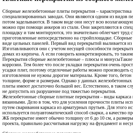
Сборные железобетонные плиты перекрытия – характеристика 
специализированных заводах. Они являются одним из видов пе
потом заделываются. В таком виде они несут всю возлагающую
можно при помощи анкеров из стали. Они закрепляются в специ
площадку и там монтируются, это значительно облегчает труд 
приготовленные непосредственно на стройплощадке. Сборные 
виде цельных панелей. Первый вид перекрытий выливается из с
Изготавливаются они с учетом несущей способности перекрытия
домах из кирпича. А если говорить конкретизировать, то так
Перекрытия сборные железобетонные – плюсы и минусыТакие в
коррозии. Тем более что после укладки перекрытия очень прос
усадки плит, поэтому отделочные работы можно производить с
изготовления не нужны дорогие материалы. Кроме того, бетон
толщине, форме и размерам. Однако у данных железобетонных 
плиты имеют достаточно большой вес. Естественно, в таком с
не допустить их разрушение под тяжестью перекрытия.
Железобетонные сборные плитные перекрытия – виды каркаса 
вязанными. Дело в том, что для усиления прочности плиты ис
путем сваривания каркаса из арматурных прутьев. Для этого 
используется полуавтоматический способ сварки, а качество п
ЖБ перекрытие имеет обычно толщину от 6 до 10 см, а размеры
проекта, правильно рассчитывая нагрузку на фундамент и нес