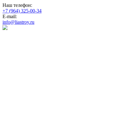
Наш телефон:
+7 (964) 325-00-34
E-mail:
info@liastroy.ru
Воздушные цен
строительство 
дома любого ти
уютно зимой
комфортно лет