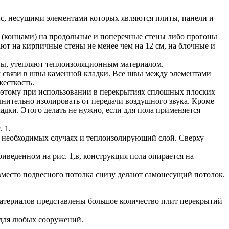
с, несущими элементами которых являются плиты, панели и
 (концами) на продольные и поперечные стены либо прогоны
ют на кирпичные стены не менее чем на 12 см, на блочные и
ны, утепляют теплоизоляционным материалом.
м связи в швы каменной кладки. Все швы между элементами
есткость.
оэтому при использовании в перекрытиях сплошных плоских
нительно изолировать от передачи воздушного звука. Кроме
дки. Этого делать не нужно, если для пола применяется
 1.
в необходимых случаях и теплоизолирующий слой. Сверху
веденном на рис. 1,в, конструкция пола опирается на
вместо подвесного потолка снизу делают самонесущий потолок.
материалов представлены большое количество плит перекрытий
 для любых сооружений.