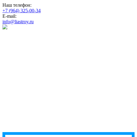
Наш телефон:
+7 (964) 325-00-34
E-mail:
info@liastroy.ru
строительство
домов под
ключ