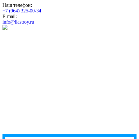
Наш телефон:
+7 (964) 325-00-34
E-mail:
info@liastroy.ru
строительство
домов под
ключ