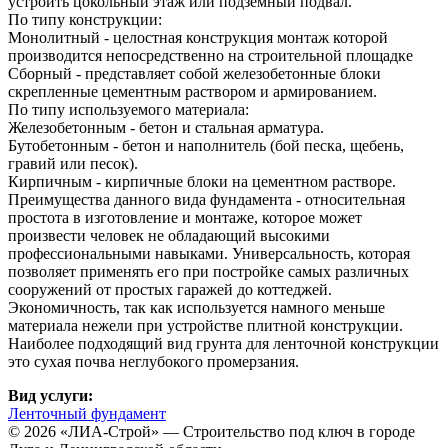
устроить цокольный этаж или подземный подвал.
По типу конструкции:
Монолитный - целостная конструкция монтаж которой
производится непосредственно на строительной площадке
Сборный - представляет собой железобетонные блоки
скрепленные цементным раствором и армированием.
По типу используемого материала:
Железобетонным - бетон и стальная арматура.
Бутобетонным - бетон и наполнитель (бой песка, щебень,
гравий или песок).
Кирпичным - кирпичные блоки на цементном растворе.
Преимущества данного вида фундамента - относительная
простота в изготовление и монтаже, которое может
произвести человек не обладающий высокими
профессиональными навыками. Универсальность, которая
позволяет применять его при постройке самых различных
сооружений от простых гаражей до коттеджей.
Экономичность, так как используется намного меньше
материала нежели при устройстве плитной конструкции.
Наиболее подходящий вид грунта для ленточной конструкции
это сухая почва неглубокого промерзания.
Вид услуги:
Ленточный фундамент
© 2026 «ЛИА-Строй» — Строительство под ключ в городе