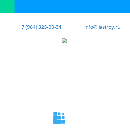
+7 (964) 325-00-34
info@liastroy.ru
Воздушные цены
уютно зимой
строительство
дома любого
комфортно
домов под ключ
типа и плана
летом